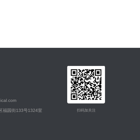
cal.com
福园街133号1324室
扫码加关注